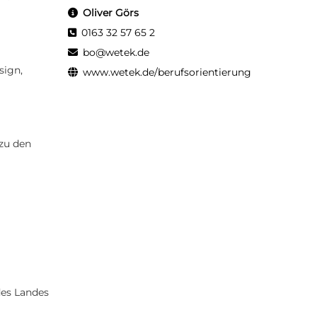
Oliver Görs
0163 32 57 65 2
bo@wetek.de
sign,
www.wetek.de/berufsorientierung
 zu den
des Landes