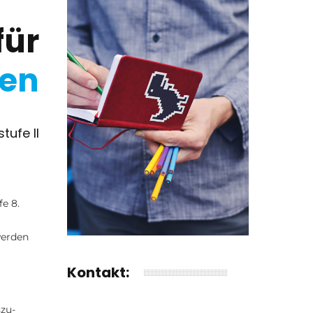
für
nen
tufe II
e 8.
werden
Kontakt:
szu-