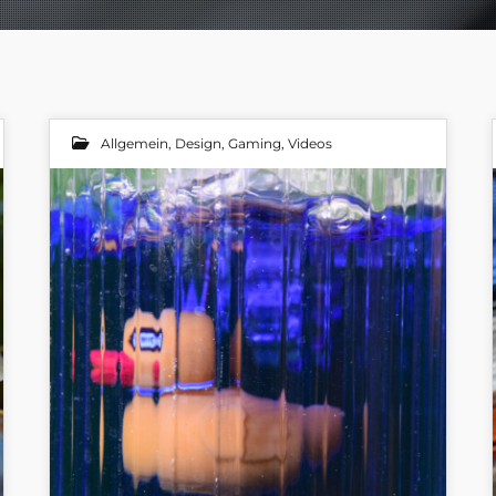
Allgemein
,
Design
,
Gaming
,
Videos