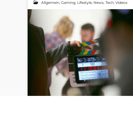
Allgemein
,
Gaming
,
Lifestyle
,
News
,
Tech
,
Videos
Tv Viral!
Die Fernbedienung hat ausgedient!